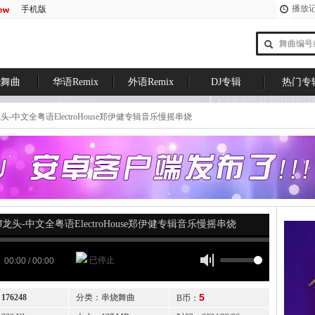
播放
手机版
烧舞曲
华语Remix
外语Remix
DJ专辑
热门专
头-中文全粤语ElectroHouse郑伊健专辑音乐慢摇串烧
J龙头-中文全粤语ElectroHouse郑伊健专辑音乐慢摇串烧
已停止
00:00 / 00:00
5
：
176248
分类：串烧舞曲
B币：