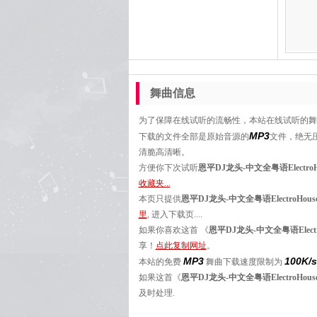
舞曲信息
为了保障在线试听的流畅性，本站在线试听的
MP3
下载的文件全部是原始音源的
文件，绝无
清脆高清晰。
方便你下次试听
恩平DJ龙头-中文全粤语Electr
收藏夹...
本页只提供
恩平DJ龙头-中文全粤语ElectroH
里
, 进入下载页....
如果你喜欢这首 《
恩平DJ龙头-中文全粤语Elec
享！
点此复制网址
。
MP3
100K/s
本站的免费
舞曲下载速度限制为
如果这首《
恩平DJ龙头-中文全粤语ElectroH
及时处理.