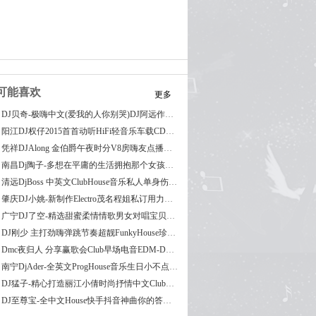
可能喜欢
更多
DJ贝奇-极嗨中文(爱我的人你别哭)DJ阿远作品CLUB串烧
阳江DJ权仔2015首首动听HiFi轻音乐车载CD抒情全女声
凭祥DJAlong 金伯爵午夜时分V8房嗨友点播全中文欢快
南昌Dj陶子-多想在平庸的生活拥抱那个女孩中文慢摇车载串烧
清远DjBoss 中英文ClubHouse音乐私人单身伤心之夜串烧
肇庆DJ小姚-新制作Electro茂名程姐私订用力自用串烧
广宁DJ了空-精选甜蜜柔情情歌男女对唱宝贝合集国语串烧
DJ刚少 主打劲嗨弹跳节奏超靓FunkyHouse珍贵舞台串烧
Dmc夜归人 分享赢歌会Club早场电音EDM-Dutch现场串烧
南宁DjAder-全英文ProgHouse音乐生日小不点定制轻漂飘串烧
DJ猛子-精心打造丽江小倩时尚抒情中文Club舞曲超劲爆串烧
DJ至尊宝-全中文House快手抖音神曲你的答案贺州V9热播慢摇串烧