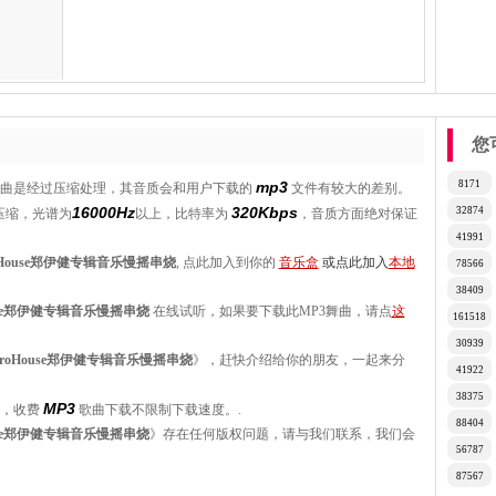
您
mp3
8171
舞曲是经过压缩处理，其音质会和用户下载的
文件有较大的差别。
16000Hz
320Kbps
32874
压缩，光谱为
以上，比特率为
，音质方面绝对保证
41991
oHouse郑伊健专辑音乐慢摇串烧
, 点此加入到你的
音乐盒
或点此加入
本地
78566
38409
ouse郑伊健专辑音乐慢摇串烧
在线试听，如果要下载此MP3舞曲，请点
这
161518
30939
troHouse郑伊健专辑音乐慢摇串烧
》，赶快介绍给你的朋友，一起来分
41922
38375
MP3
，收费
歌曲下载不限制下载速度。.
88404
ouse郑伊健专辑音乐慢摇串烧
》存在任何版权问题，请与我们联系，我们会
56787
87567