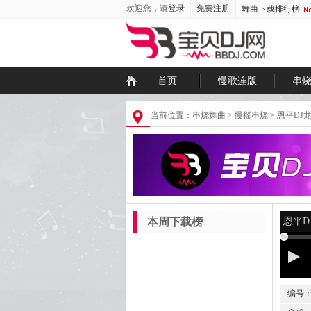
欢迎您，请
登录
免费注册
舞曲下载排行榜
首页
慢歌连版
串
当前位置：
串烧舞曲
>
慢摇串烧
>
恩平DJ龙
本周下载榜
恩平D
编号