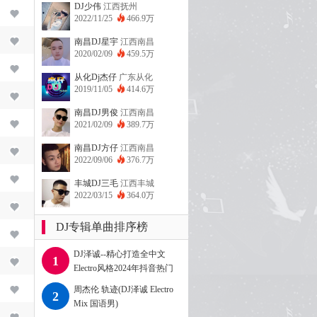
DJ少伟
江西抚州
2022/11/25
466.9万
南昌DJ星宇
江西南昌
2020/02/09
459.5万
从化Dj杰仔
广东从化
2019/11/05
414.6万
南昌DJ男俊
江西南昌
2021/02/09
389.7万
南昌DJ方仔
江西南昌
2022/09/06
376.7万
丰城DJ三毛
江西丰城
2022/03/15
364.0万
DJ专辑单曲排序榜
DJ泽诚--精心打造全中文
1
Electro风格2024年抖音热门
专辑
周杰伦 轨迹(DJ泽诚 Electro
2
Mix 国语男)