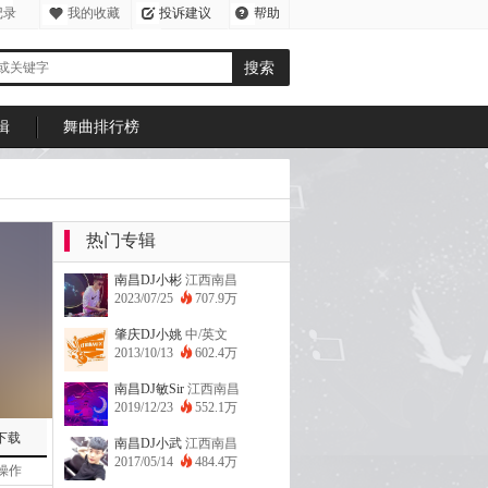
记录
我的收藏
投诉建议
帮助
中心
辑
舞曲排行榜
热门专辑
南昌DJ小彬
江西南昌
2023/07/25
707.9万
肇庆DJ小姚
中/英文
2013/10/13
602.4万
南昌DJ敏Sir
江西南昌
2019/12/23
552.1万
下载
南昌DJ小武
江西南昌
2017/05/14
484.4万
操作