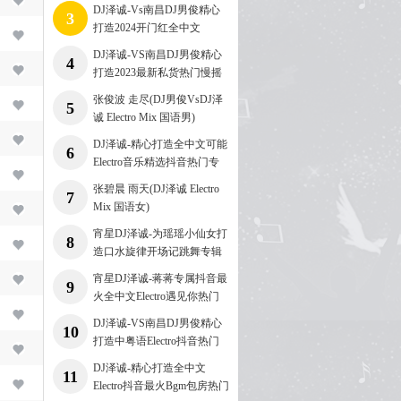
DJ泽诚-Vs南昌DJ男俊精心
3
打造2024开门红全中文
Electro专辑
DJ泽诚-VS南昌DJ男俊精心
4
打造2023最新私货热门慢摇
专辑
张俊波 走尽(DJ男俊VsDJ泽
5
诚 Electro Mix 国语男)
DJ泽诚-精心打造全中文可能
6
Electro音乐精选抖音热门专
辑
张碧晨 雨天(DJ泽诚 Electro
7
Mix 国语女)
宵星DJ泽诚-为瑶瑶小仙女打
8
造口水旋律开场记跳舞专辑
宵星DJ泽诚-蒋蒋专属抖音最
9
火全中文Electro遇见你热门
专辑
DJ泽诚-VS南昌DJ男俊精心
10
打造中粤语Electro抖音热门
专辑
DJ泽诚-精心打造全中文
11
Electro抖音最火Bgm包房热门