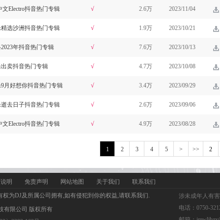
Electro抖音热门专辑
√
2.6万
2023/11/04
o音乐精选沙洲抖音热门专辑
√
1.9万
2023/10/21
风格2023年抖音热门专辑
√
7.6万
2023/10/13
o音乐出卖抖音热门专辑
√
4.7万
2023/10/08
o音乐9月好想你抖音热门专辑
√
3.4万
2023/09/29
o音乐逝去日子抖音热门专辑
√
2.6万
2023/09/06
Electro抖音热门专辑
√
4.9万
2023/08/28
1
2
3
4
5
>
>>
权说明
免责声明
网站地图
关于我们
联系我们
有权为DJ及所属公司拥有,如有侵犯到你的权益,请联系我们.
涉未成年人有害
电话：0750-321
风网络科技有限公司 版权所有
邮箱：jmwljbzx@