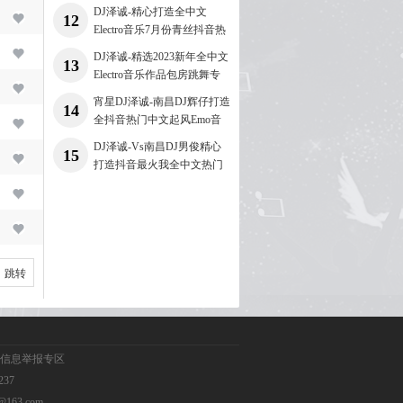
串烧
DJ泽诚-精心打造全中文
12
Electro音乐7月份青丝抖音热
门专辑
DJ泽诚-精选2023新年全中文
13
Electro音乐作品包房跳舞专
辑
宵星DJ泽诚-南昌DJ辉仔打造
14
全抖音热门中文起风Emo音
乐专辑
DJ泽诚-Vs南昌DJ男俊精心
15
打造抖音最火我全中文热门
专辑
跳转
信息举报专区
237
163.com