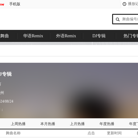
播放
手机版
烧舞曲
华语Remix
外语Remix
DJ专辑
热门专
DJ专辑
万
抚州
24/08/24
到：
上周热播
本月热播
上月热播
年度热播
年度
舞曲名称
点击
更新时间