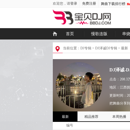
欢迎您，请
登录
免费注册
舞曲下载排行榜
首页
慢歌连版
串
当前位置：
DJ专辑
>
DJ泽诚DJ专辑
>
最新
DJ泽诚-
点击：208.3
地区：江西
更新时间：
20
把舞曲分享
最新
精品推荐
本周热播
编号