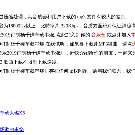
过压缩处理，其音质会和用户下载的
mp3
文件有较大的差别。
谱为
16000Hz
以上，比特率为
320Kbps
，音质方面绝对保证清脆
2019订制杨千嬅车载串烧
, 点此加入到你的
音乐盒
或点此加入
本
19订制杨千嬅车载串烧
在线试听，如果要下载此MP3舞曲，请点
乐2019订制杨千嬅车载串烧
》，赶快介绍给你的朋友，一起来
3
歌曲下载不限制下载速度。.
19订制杨千嬅车载串烧
》存在任何版权问题，请与我们联系，我们
车载大碟X5
早场歌曲串烧