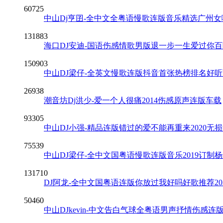
60725
中山Dj亨囝-全中文全粤语慢歌连版音乐精选广州
131883
海口DJ安迪-国语伤感情歌男版退一步一生爱过你
150903
中山DJ梁仔-全英文慢歌连版抖音首张热榜排名好
26938
潮音坊Dj洪少-爱一个人很痛2014伤感原声连版车载
93305
中山DJ小强-精品连版错过的爱不能再重来2020无
75539
中山DJ梁仔-全中文国粤语慢歌连版音乐2019订制
131710
DJ阿龙-全中文国粤语连版你放过我好吗好歌推荐20
50460
中山DJkevin-中文告白气球全粤语男声抒情伤感连