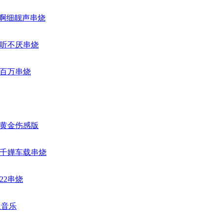
女啊细靓声串烧
百听不厌串烧
听百万串烧
损黄金伤感版
杨千嬅车载串烧
22串烧
版音乐