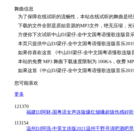
舞曲信息
为了保障在线试听的流畅性，本站在线试听的舞曲是经
下载的文件全部是原始音源的
MP3
文件，绝无压缩，光
方便你下次试听
中山DJ梁仔-全中文国粤语慢歌连版音乐
本页只提供
中山DJ梁仔-全中文国粤语慢歌连版音乐20
如果你喜欢这首 《
中山DJ梁仔-全中文国粤语慢歌连版音
本站的免费
MP3
舞曲下载速度限制为
100K/s
，收费
MP
如果这首《
中山DJ梁仔-全中文国粤语慢歌连版音乐20
您可能喜欢
更多
121370
福建DJ阿财-国粤语女声连版爆红烟嗓超级伤感好听
113154
温州DJ阿强-中英文连版2021温州千野寻清吧酒吧